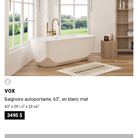
VOX
Baignoire autoportante, 63", en blanc mat
63″ x 29
″ x 23
″
1/2
5/8
3495 $