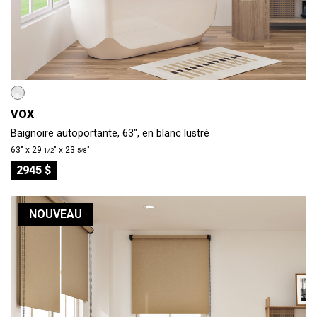
VOX
Baignoire autoportante, 63", en blanc lustré
63″ x 29
″ x 23
″
1/2
5/8
2945 $
NOUVEAU