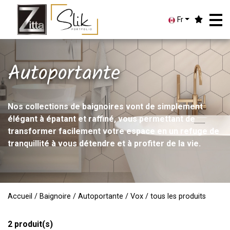
Fr
Autoportante
Nos collections de baignoires vont de simplement
élégant à épatant et raffiné, vous permettant de
transformer facilement votre espace en un refuge de
tranquillité à vous détendre et à profiter de la vie.
Accueil
/
Baignoire
/
Autoportante
/
Vox
/ tous les produits
2
produit(s)