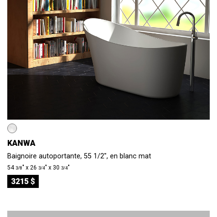
KANWA
Baignoire autoportante, 55 1/2", en blanc mat
54
″ x 26
″ x 30
″
3/8
3/4
3/4
3215 $