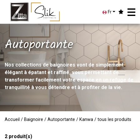
Fr
Autoportante
Nos collections de baignoires vont de simplement
élégant à épatant et raffiné, vous permettant de
transformer facilement votre espace en un refuge de
tranquillité à vous détendre et à profiter de la vie.
Accueil
/
Baignoire
/
Autoportante
/
Kanwa
/ tous les produits
2
produit(s)