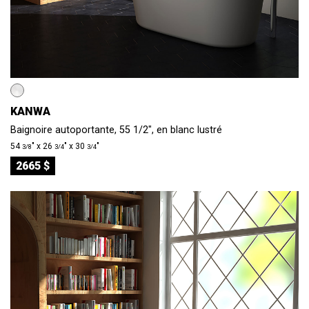
KANWA
Baignoire autoportante, 55 1/2", en blanc lustré
54
″ x 26
″ x 30
″
3/8
3/4
3/4
2665 $